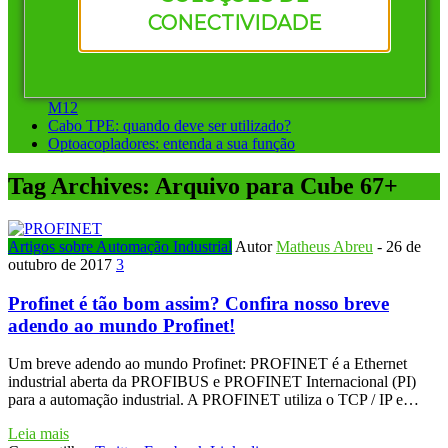
Vantagens de investir em conectores pré-montados da
CONECTIVIDADE
Murrelektronik
Instalação ponto a ponto ou sistemas de barramento: qual
escolher?
Conectores circulares para automação: diferença entre M8 e
M12
Cabo TPE: quando deve ser utilizado?
Optoacopladores: entenda a sua função
Tag Archives:
Arquivo para Cube 67+
Artigos sobre Automação Industrial
Autor
Matheus Abreu
-
26 de
outubro de 2017
3
Profinet é tão bom assim? Confira nosso breve
adendo ao mundo Profinet!
Um breve adendo ao mundo Profinet: PROFINET é a Ethernet
industrial aberta da PROFIBUS e PROFINET Internacional (PI)
para a automação industrial. A PROFINET utiliza o TCP / IP e…
Leia mais