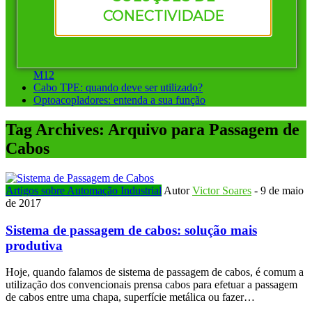
Vantagens de investir em conectores pré-montados da
CONECTIVIDADE
Murrelektronik
Instalação ponto a ponto ou sistemas de barramento: qual
escolher?
Conectores circulares para automação: diferença entre M8 e
M12
Cabo TPE: quando deve ser utilizado?
Optoacopladores: entenda a sua função
Tag Archives:
Arquivo para Passagem de
Cabos
Artigos sobre Automação Industrial
Autor
Victor Soares
-
9 de maio
de 2017
Sistema de passagem de cabos: solução mais
produtiva
Hoje, quando falamos de sistema de passagem de cabos, é comum a
utilização dos convencionais prensa cabos para efetuar a passagem
de cabos entre uma chapa, superfície metálica ou fazer…