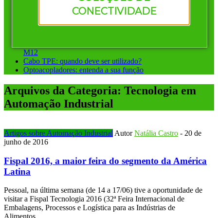
Vantagens de investir em conectores pré-montados da
CONECTIVIDADE
Murrelektronik
Instalação ponto a ponto ou sistemas de barramento: qual
escolher?
Conectores circulares para automação: diferença entre M8 e
M12
Cabo TPE: quando deve ser utilizado?
Optoacopladores: entenda a sua função
Arquivos da Categoria:
Tecnologia em
Automação Industrial
Artigos sobre Automação Industrial
Autor
Natália Castro
-
20 de
junho de 2016
Fispal 2016, a maior feira do segmento da América
Latina
Pessoal, na última semana (de 14 a 17/06) tive a oportunidade de
visitar a Fispal Tecnologia 2016 (32ª Feira Internacional de
Embalagens, Processos e Logística para as Indústrias de
Alimentos…