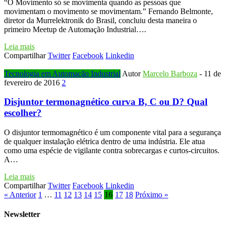
“O Movimento só se movimenta quando as pessoas que
movimentam o movimento se movimentam.” Fernando Belmonte,
diretor da Murrelektronik do Brasil, concluiu desta maneira o
primeiro Meetup de Automação Industrial….
Leia mais
Compartilhar
Twitter
Facebook
Linkedin
Tecnologia em Automação Industrial
Autor
Marcelo Barboza
-
11 de
fevereiro de 2016
2
Disjuntor termonagnético curva B, C ou D? Qual
escolher?
O disjuntor termomagnético é um componente vital para a segurança
de qualquer instalação elétrica dentro de uma indústria. Ele atua
como uma espécie de vigilante contra sobrecargas e curtos-circuitos.
A…
Leia mais
Compartilhar
Twitter
Facebook
Linkedin
« Anterior
1
…
11
12
13
14
15
16
17
18
Próximo »
Newsletter