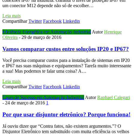
conexões IP67 na indústria. Garantir o nível de proteção IP67 em
um conector M12 depende não só de escolher…
Leia mais
Compartilhar
Twitter
Facebook
Linkedin
Eficiência Energética em Automação Industrial
Autor
Henrique
Oliveira
-
29 de março de 2016
Vamos comparar custos entre soluções IP20 e IP67?
Você precisa comparar custos para a instalação de sistemas em IP20
e IP67 nas suas máquinas e equipamentos? Tarefa muito interessante
a sua! Mas podemos te falar uma coisa? A…
Leia mais
Compartilhar
Twitter
Facebook
Linkedin
Cases de Sucesso em Automação Industrial
Autor
Raphael Calegari
-
24 de março de 2016
1
Por que usar disjuntor eletrônico? Porque funciona!
Já ouviu dizer que “Contra fatos, não existem argumentos.”? O
Disjuntor Eletrônico tem substituído com muita eficiência os velhos