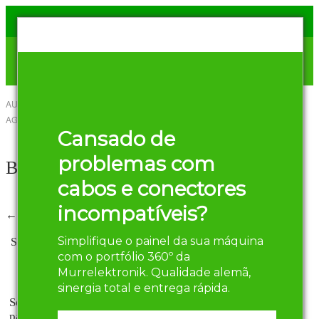
AUTOR
HENRIQUE OLIVEIRA
-
10 DE
AGOSTO DE 2016
Compartilhar
Cansado de
Twitter
Facebook
problemas com
Botões_Material
cabos e conectores
incompatíveis?
← Anterior
Simplifique o painel da sua máquina
Scanning: A ferramenta de vendas para
com o portfólio 360º da
projetista
Murrelektronik. Qualidade alemã,
sinergia total e entrega rápida.
Scanning: A ferramenta de vendas
para projetista