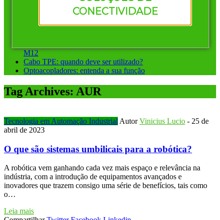
Vantagens de investir em conectores pré-montados da
CONECTIVIDADE
Murrelektronik
Instalação ponto a ponto ou sistemas de barramento: qual
escolher?
Conectores circulares para automação: diferença entre M8 e
M12
Cabo TPE: quando deve ser utilizado?
Optoacopladores: entenda a sua função
Tag Archives:
AUR
Tecnologia em Automação Industrial
Autor
Vinicius Lucio
-
25 de
abril de 2023
O que são sistemas umbilicais para a robótica?
A robótica vem ganhando cada vez mais espaço e relevância na
indústria, com a introdução de equipamentos avançados e
inovadores que trazem consigo uma série de benefícios, tais como
o…
Leia mais
Compartilhar
Twitter
Facebook
Linkedin