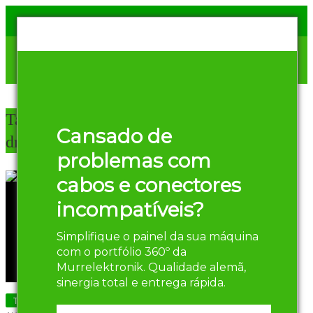
Tag Archives:
cabos para
Cansado de
drag chain
problemas com
cabos e conectores
incompatíveis?
Simplifique o painel da sua máquina
com o portfólio 360º da
Murrelektronik. Qualidade alemã,
sinergia total e entrega rápida.
Tecnologia em Automação Industrial