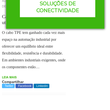
AUTOR
REDAÇÃO MURRELEKTRONIK
-
6
SOLUÇÕES DE
DE MAIO DE 2026
CONECTIVIDADE
Cabo TPE: quando deve ser
utilizado?
O cabo TPE tem ganhado cada vez mais
espaço na automação industrial por
oferecer um equilíbrio ideal entre
flexibilidade, resistência e durabilidade.
Em ambientes industriais exigentes, onde
os componentes estão…
LEIA MAIS
Compartilhar
Twitter
Facebook
Linkedin