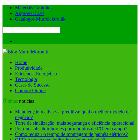
Materiais Gratuitos
Approval Lists
Catálogos Murrelektronik
Home
Produtividade
Eficiência Energética
Tecnologia
Cases de Sucesso
Compre Online
Últimas
notícias
Manutenção reativa vs. preditiva: qual o melhor modelo de
negócio?
Torre de sinalização: mais segurança e eficiência operacional
Por que substituir bornes por módulos de I/O em campo?
Como reduzir o tempo de montagem de painéis elétricos?
OEE: o que é esse indicador e como calcular?