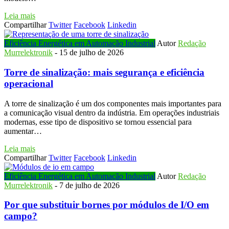
Leia mais
Compartilhar
Twitter
Facebook
Linkedin
Eficiência Energética em Automação Industrial
Autor
Redação
Murrelektronik
-
15 de julho de 2026
Torre de sinalização: mais segurança e eficiência
operacional
A torre de sinalização é um dos componentes mais importantes para
a comunicação visual dentro da indústria. Em operações industriais
modernas, esse tipo de dispositivo se tornou essencial para
aumentar…
Leia mais
Compartilhar
Twitter
Facebook
Linkedin
Eficiência Energética em Automação Industrial
Autor
Redação
Murrelektronik
-
7 de julho de 2026
Por que substituir bornes por módulos de I/O em
campo?