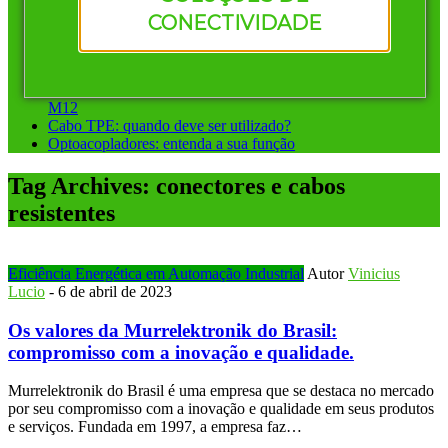
Vantagens de investir em conectores pré-montados da
CONECTIVIDADE
Murrelektronik
Instalação ponto a ponto ou sistemas de barramento: qual
escolher?
Conectores circulares para automação: diferença entre M8 e
M12
Cabo TPE: quando deve ser utilizado?
Optoacopladores: entenda a sua função
Tag Archives:
conectores e cabos
resistentes
Eficiência Energética em Automação Industrial
Autor
Vinicius
Lucio
-
6 de abril de 2023
Os valores da Murrelektronik do Brasil:
compromisso com a inovação e qualidade.
Murrelektronik do Brasil é uma empresa que se destaca no mercado
por seu compromisso com a inovação e qualidade em seus produtos
e serviços. Fundada em 1997, a empresa faz…