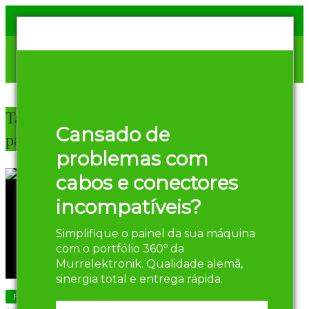
Tag Archives:
Arquivo
Cansado de
para Eficiência Energética
problemas com
cabos e conectores
incompatíveis?
Simplifique o painel da sua máquina
com o portfólio 360º da
Murrelektronik. Qualidade alemã,
sinergia total e entrega rápida.
Produtividade em Automação Industrial