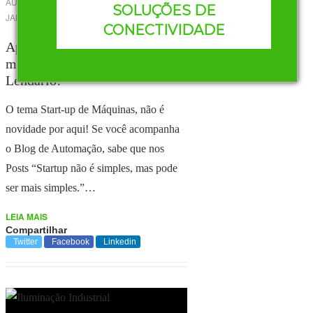
AUTOR
HENRIQUE OLIVEIRA
-
16 DE
SOLUÇÕES DE
JANEIRO DE 2018
3
CONECTIVIDADE
Aprenda mais sobre start-up de
máquinas nesse post e seja
Lendário!
O tema Start-up de Máquinas, não é
novidade por aqui! Se você acompanha
o Blog de Automação, sabe que nos
Posts “Startup não é simples, mas pode
ser mais simples.”…
LEIA MAIS
Compartilhar
Twitter
Facebook
Linkedin