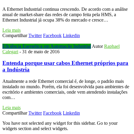
A Ethernet Industrial continua crescendo. De acordo com a análise
anual de market-share das redes de campo feita pela HMS, a
Ethernet Industrial já ocupa 38% do mercado e cresce…
Leia mais
Compartilhar
Twitter
Facebook
Linkedin
Eficiência Energética em Automação Industrial
Autor
Raphael
Calegari
-
31 de maio de 2016
Entenda porque usar cabos Ethernet próprios para
a Indústria
Atualmente a rede Ethernet comercial é, de longe, o padrão mais
instalado no mundo. Porém, ela foi desenvolvida para ambientes de
escritório e ambientes comerciais, onde vem atendendo instalações
com…
Leia mais
Compartilhar
Twitter
Facebook
Linkedin
You have not selected any widget for this sidebar. Go to your
widgets section and select widgets.