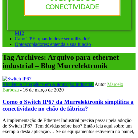
Vantagens de investir em conectores pré-montados da
CONECTIVIDADE
Murrelektronik
Instalação ponto a ponto ou sistemas de barramento: qual
escolher?
Conectores circulares para automação: diferença entre M8 e
M12
Cabo TPE: quando deve ser utilizado?
Optoacopladores: entenda a sua função
Tag Archives:
Arquivo para ethernet
industrial – Blog Murrelektronik
Eficiência Energética em Automação Industrial
Autor
Marcelo
Barboza
-
16 de março de 2020
Como o Switch IP67 da Murrelektronik simplifica a
conectividade no chão de fábrica?
A implementação de Ethernet Industrial precisa passar pela adoção
de Switch IP67. Tem dúvidas sobre isso? Então leia aqui sobre um
exemplo desta aplicação… Se os equipamentos estiverem no painel,
…