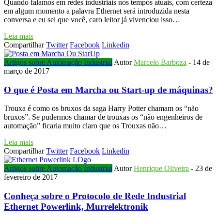
Quando falamos em redes industriais nos tempos atuais, com certeza
em algum momento a palavra Ethernet será introduzida nesta
conversa e eu sei que você, caro leitor já vivenciou isso…
Leia mais
Compartilhar
Twitter
Facebook
Linkedin
Artigos sobre Automação Industrial
Autor
Marcelo Barboza
-
14 de
março de 2017
O que é Posta em Marcha ou Start-up de máquinas?
Trouxa é como os bruxos da saga Harry Potter chamam os “não
bruxos”. Se pudermos chamar de trouxas os “não engenheiros de
automação” ficaria muito claro que os Trouxas não…
Leia mais
Compartilhar
Twitter
Facebook
Linkedin
Artigos sobre Automação Industrial
Autor
Henrique Oliveira
-
23 de
fevereiro de 2017
Conheça sobre o Protocolo de Rede Industrial
Ethernet Powerlink, Murrelektronik