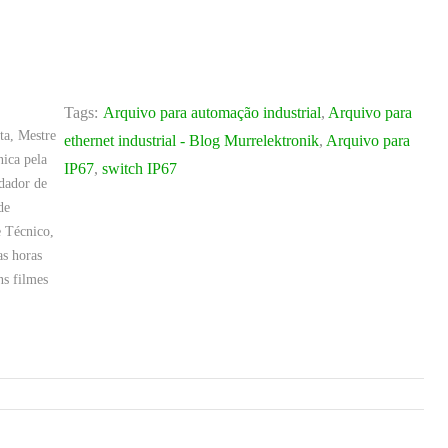
Tags:
Arquivo para automação industrial
,
Arquivo para
ta, Mestre
ethernet industrial - Blog Murrelektronik
,
Arquivo para
ica pela
IP67
,
switch IP67
dador de
de
 Técnico,
as horas
ns filmes