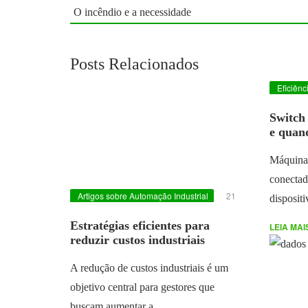
O incêndio e a necessidade
Posts Relacionados
Eficiên
Industrial
Switch 
e quand
Máquinas
conectad
Artigos sobre Automação Industrial
21
disposit
DE JUNHO DE 2024
Estratégias eficientes para
LEIA MAI
reduzir custos industriais
A redução de custos industriais é um
objetivo central para gestores que
buscam aumentar a…