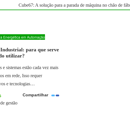
Cube67: A solução para a parada de máquina no chão de fáb
cia Energética em Automação
29 DE ABRIL DE 2021
Industrial: para que serve
o utilizar?
 e sistemas estão cada vez mais
os em rede, Isso requer
ivos e tecnologias…
Compartilhar
S