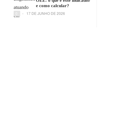
OEE: o que é esse indicador
e como calcular?
0
-
17 DE JUNHO DE 2026