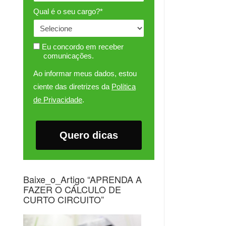
Qual é o seu cargo?*
Eu concordo em receber
comunicações.
Ao informar meus dados, estou
ciente das diretrizes da
Política
de Privacidade
.
Quero dicas
Baixe_o_Artigo “APRENDA A
FAZER O CÁLCULO DE
CURTO CIRCUITO”