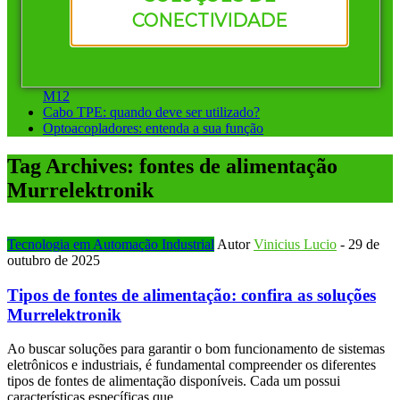
Vantagens de investir em conectores pré-montados da
CONECTIVIDADE
Murrelektronik
Instalação ponto a ponto ou sistemas de barramento: qual
escolher?
Conectores circulares para automação: diferença entre M8 e
M12
Cabo TPE: quando deve ser utilizado?
Optoacopladores: entenda a sua função
Tag Archives:
fontes de alimentação
Murrelektronik
Tecnologia em Automação Industrial
Autor
Vinicius Lucio
-
29 de
outubro de 2025
Tipos de fontes de alimentação: confira as soluções
Murrelektronik
Ao buscar soluções para garantir o bom funcionamento de sistemas
eletrônicos e industriais, é fundamental compreender os diferentes
tipos de fontes de alimentação disponíveis. Cada um possui
características específicas que…