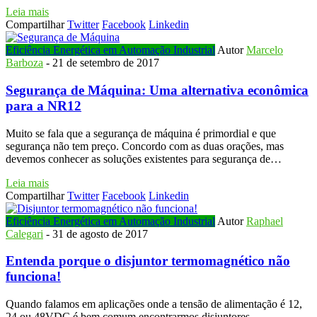
Leia mais
Compartilhar
Twitter
Facebook
Linkedin
Eficiência Energética em Automação Industrial
Autor
Marcelo
Barboza
-
21 de setembro de 2017
Segurança de Máquina: Uma alternativa econômica
para a NR12
Muito se fala que a segurança de máquina é primordial e que
segurança não tem preço. Concordo com as duas orações, mas
devemos conhecer as soluções existentes para segurança de…
Leia mais
Compartilhar
Twitter
Facebook
Linkedin
Eficiência Energética em Automação Industrial
Autor
Raphael
Calegari
-
31 de agosto de 2017
Entenda porque o disjuntor termomagnético não
funciona!
Quando falamos em aplicações onde a tensão de alimentação é 12,
24 ou 48VDC é bem comum encontrarmos disjuntores