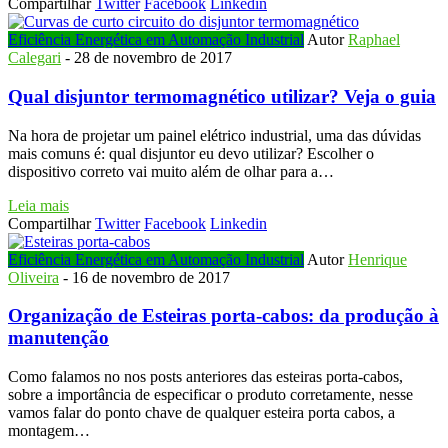
Compartilhar
Twitter
Facebook
Linkedin
Eficiência Energética em Automação Industrial
Autor
Raphael
Calegari
-
28 de novembro de 2017
Qual disjuntor termomagnético utilizar? Veja o guia
Na hora de projetar um painel elétrico industrial, uma das dúvidas
mais comuns é: qual disjuntor eu devo utilizar? Escolher o
dispositivo correto vai muito além de olhar para a…
Leia mais
Compartilhar
Twitter
Facebook
Linkedin
Eficiência Energética em Automação Industrial
Autor
Henrique
Oliveira
-
16 de novembro de 2017
Organização de Esteiras porta-cabos: da produção à
manutenção
Como falamos no nos posts anteriores das esteiras porta-cabos,
sobre a importância de especificar o produto corretamente, nesse
vamos falar do ponto chave de qualquer esteira porta cabos, a
montagem…