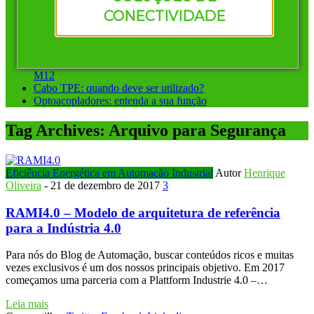
Vantagens de investir em conectores pré-montados da
CONECTIVIDADE
Murrelektronik
Instalação ponto a ponto ou sistemas de barramento: qual
escolher?
Conectores circulares para automação: diferença entre M8 e
M12
Cabo TPE: quando deve ser utilizado?
Optoacopladores: entenda a sua função
Tag Archives:
Arquivo para Segurança
Eficiência Energética em Automação Industrial
Autor
Henrique
Oliveira
-
21 de dezembro de 2017
3
RAMI4.0 – Modelo de arquitetura de referência
para a Indústria 4.0
Para nós do Blog de Automação, buscar conteúdos ricos e muitas
vezes exclusivos é um dos nossos principais objetivo. Em 2017
começamos uma parceria com a Plattform Industrie 4.0 –…
Leia mais