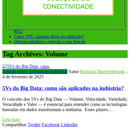
Vantagens de investir em conectores pré-montados da
CONECTIVIDADE
Murrelektronik
Instalação ponto a ponto ou sistemas de barramento: qual
escolher?
Conectores circulares para automação: diferença entre M8 e
M12
Cabo TPE: quando deve ser utilizado?
Optoacopladores: entenda a sua função
Tag Archives:
Volume
Artigos sobre Automação Industrial
Autor
Redação Murrelektronik
-
4 de fevereiro de 2025
5Vs do Big Data: como são aplicados na indústria?
O conceito dos 5Vs do Big Data — Volume, Velocidade, Variedade,
Veracidade e Valor — é essencial para entender como as tecnologias
baseadas em dados transformam a indústria. Esses pilares…
Leia mais
Compartilhar
Twitter
Facebook
Linkedin