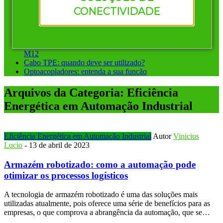
Vantagens de investir em conectores pré-montados da
CONECTIVIDADE
Murrelektronik
Instalação ponto a ponto ou sistemas de barramento: qual
escolher?
Conectores circulares para automação: diferença entre M8 e
M12
Cabo TPE: quando deve ser utilizado?
Optoacopladores: entenda a sua função
Arquivos da Categoria:
Eficiência
Energética em Automação Industrial
Eficiência Energética em Automação Industrial
Autor
Vinicius
Lucio
-
13 de abril de 2023
Armazém robotizado: como a automação pode
otimizar os processos logísticos
A tecnologia de armazém robotizado é uma das soluções mais
utilizadas atualmente, pois oferece uma série de benefícios para as
empresas, o que comprova a abrangência da automação, que se…