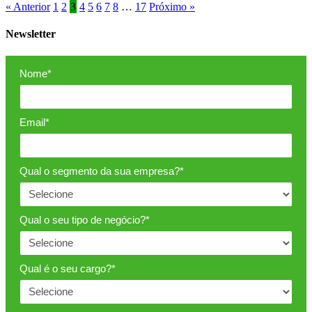
« Anterior
1
2
3
4
5
6
7
8
…
17
Próximo »
Newsletter
Nome*
Email*
Qual o segmento da sua empresa?*
Qual o seu tipo de negócio?*
Qual é o seu cargo?*