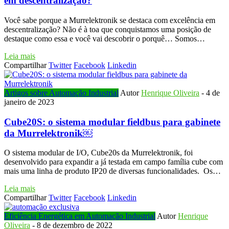
em descentralização?
Você sabe porque a Murrelektronik se destaca com excelência em
descentralização? Não é à toa que conquistamos uma posição de
destaque como essa e você vai descobrir o porquê… Somos…
Leia mais
Compartilhar
Twitter
Facebook
Linkedin
Artigos sobre Automação Industrial
Autor
Henrique Oliveira
-
4 de
janeiro de 2023
Cube20S: o sistema modular fieldbus para gabinete
da Murrelektronik￼
O sistema modular de I/O, Cube20s da Murrelektronik, foi
desenvolvido para expandir a já testada em campo família cube com
mais uma linha de produto IP20 de diversas funcionalidades. Os…
Leia mais
Compartilhar
Twitter
Facebook
Linkedin
Eficiência Energética em Automação Industrial
Autor
Henrique
Oliveira
-
8 de dezembro de 2022