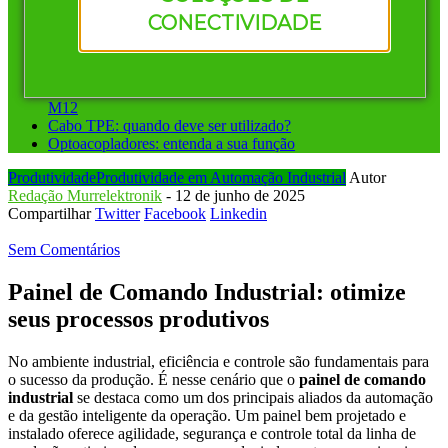
Vantagens de investir em conectores pré-montados da
CONECTIVIDADE
Murrelektronik
Instalação ponto a ponto ou sistemas de barramento: qual
escolher?
Conectores circulares para automação: diferença entre M8 e
M12
Cabo TPE: quando deve ser utilizado?
Optoacopladores: entenda a sua função
Produtividade
Produtividade em Automação Industrial
Autor
Redação Murrelektronik
-
12 de junho de 2025
Compartilhar
Twitter
Facebook
Linkedin
Sem Comentários
Painel de Comando Industrial: otimize
seus processos produtivos
No ambiente industrial, eficiência e controle são fundamentais para
o sucesso da produção. É nesse cenário que o
painel de comando
industrial
se destaca como um dos principais aliados da automação
e da gestão inteligente da operação. Um painel bem projetado e
instalado oferece agilidade, segurança e controle total da linha de