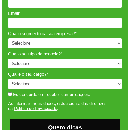
Email*
Qual o segmento da sua empresa?*
Qual o seu tipo de negócio?*
Qual é o seu cargo?*
Eu concordo em receber comunicações.
Ao informar meus dados, estou ciente das diretrizes
da
Política de Privacidade
.
Quero dicas