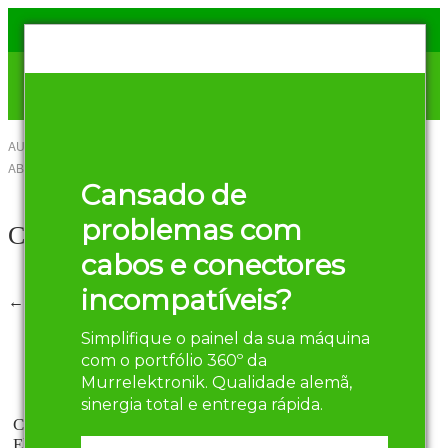
AUTOR
HENRIQUE OLIVEIRA
-
14 DE
ABRIL DE 2016
Compartilhar
Cansado de
Twitter
Facebook
problemas com
Capturar
cabos e conectores
incompatíveis?
← Anterior
Próximo →
Simplifique o painel da sua máquina
Componentes Sensíveis no Painel
com o portfólio 360º da
Elétrico
Murrelektronik. Qualidade alemã,
sinergia total e entrega rápida.
Componentes Sensíveis no Painel
Elétrico