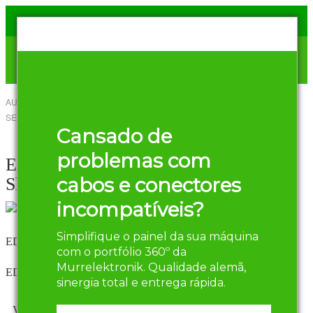
AUTOR
HENRIQUE OLIVEIRA
-
18 DE
SETEMBRO DE 2017
Compartilhar
Cansado de
Twitter
Facebook
problemas com
EDS – Electronic Data
cabos e conectores
Sheets
incompatíveis?
Simplifique o painel da sua máquina
EDS – Electronic Data Sheets
com o portfólio 360º da
Murrelektronik. Qualidade alemã,
EDS – Electronic Data Sheets
sinergia total e entrega rápida.
Vamos falar de Electronic Data Sheets