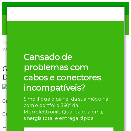
AUTOR
HENRIQUE OLIVEIRA
-
15 DE
MARÇO DE 2017
Compartilhar
Cansado de
Twitter
Facebook
problemas com
Gráfico Principais
cabos e conectores
Dispositivos
incompatíveis?
Simplifique o painel da sua máquina
Gráfico Principais Dispositivos
com o portfólio 360º da
Murrelektronik. Qualidade alemã,
Gráfico Principais Dispositivos
sinergia total e entrega rápida.
← Anterior
Próximo →