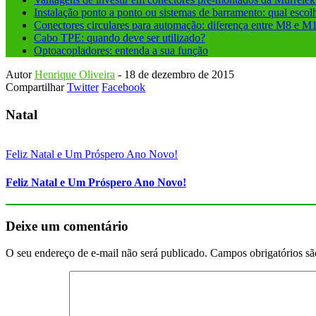
Instalação ponto a ponto ou sistemas de barramento: qual escol
Conectores circulares para automação: diferença entre M8 e M
Cabo TPE: quando deve ser utilizado?
Optoacopladores: entenda a sua função
Autor
Henrique Oliveira
-
18 de dezembro de 2015
Compartilhar
Twitter
Facebook
Natal
Feliz Natal e Um Próspero Ano Novo!
Feliz Natal e Um Próspero Ano Novo!
Deixe um comentário
O seu endereço de e-mail não será publicado.
Campos obrigatórios s