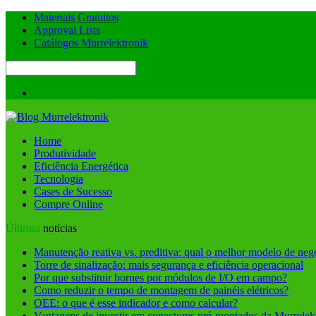
Materiais Gratuitos
Approval Lists
Catálogos Murrelektronik
Home
Produtividade
Eficiência Energética
Tecnologia
Cases de Sucesso
Compre Online
Últimas
notícias
Manutenção reativa vs. preditiva: qual o melhor modelo de neg
Torre de sinalização: mais segurança e eficiência operacional
Por que substituir bornes por módulos de I/O em campo?
Como reduzir o tempo de montagem de painéis elétricos?
OEE: o que é esse indicador e como calcular?
Vantagens de investir em conectores pré-montados da Murrelek