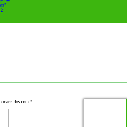
her?
12
ão marcados com
*