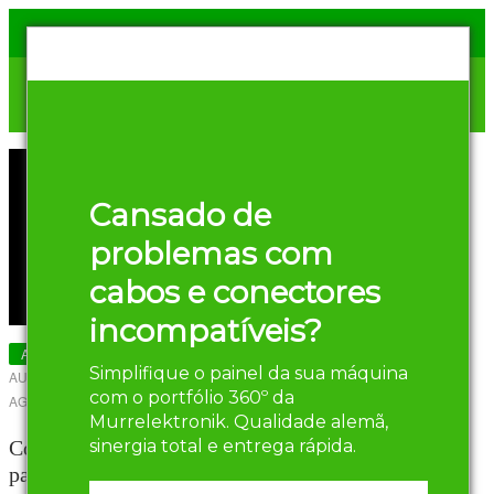
Cansado de
problemas com
cabos e conectores
incompatíveis?
Artigos sobre Automação Industrial
Simplifique o painel da sua máquina
AUTOR
HENRIQUE OLIVEIRA
-
17 DE
com o portfólio 360º da
AGOSTO DE 2022
Murrelektronik. Qualidade alemã,
Como preparar a sua indústria
sinergia total e entrega rápida.
para a automação de processos