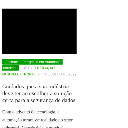
Eficiência Energética em Automação
Industrial
AUTOR
REDAÇÃO
MURRELEKTRONIK
-
7 DE JULHO DE 2022
Cuidados que a sua indústria
deve ter ao escolher a solução
certa para a segurança de dados
Com o advento da tecnologia, a
automação tornou-se realidade no setor
industrial. Através dela, é possível