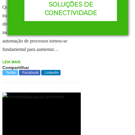
SOLUÇÕES DE
Que a tecnologia veio para revolucionar
CONECTIVIDADE
trazendo inúmeros benefícios aos mais
diversos setores, é inegável. Com a
indústria não podia ser diferente. A
automação de processos tornou-se
fundamental para aumentar…
LEIA MAIS
Compartilhar
Twitter
Facebook
Linkedin