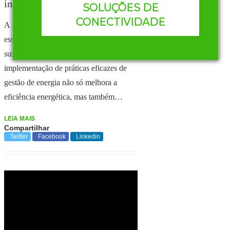
industrial
SOLUÇÕES DE
CONECTIVIDADE
A gestão de energia é um componente
essencial para promover a
sustentabilidade industrial. A
implementação de práticas eficazes de
gestão de energia não só melhora a
eficiência energética, mas também…
LEIA MAIS
Compartilhar
Twitter
Facebook
Linkedin