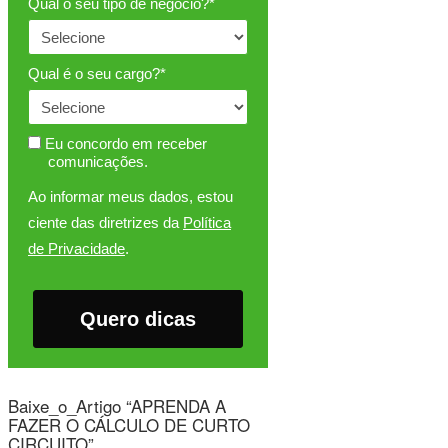
Qual o seu tipo de negócio?*
Qual é o seu cargo?*
Eu concordo em receber
comunicações.
Ao informar meus dados, estou
ciente das diretrizes da
Política
de Privacidade
.
Quero dicas
Baixe_o_Artigo “APRENDA A
FAZER O CÁLCULO DE CURTO
CIRCUITO”