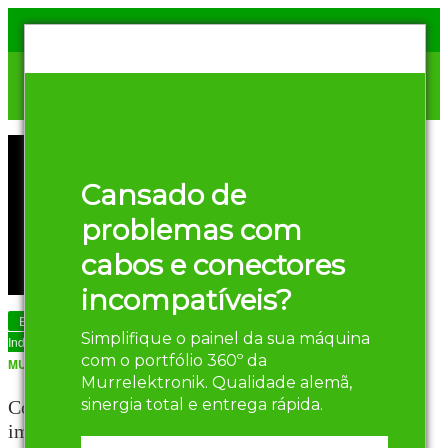
Cansado de
problemas com
cabos e conectores
incompatíveis?
Eficiência Energética em Automação
Simplifique o painel da sua máquina
Industrial
AUTOR
REDAÇÃO
com o portfólio 360º da
MURRELEKTRONIK
-
2 DE JULHO DE 2024
Murrelektronik. Qualidade alemã,
sinergia total e entrega rápida.
Como a gestão de energia
impacta a sustentabilidade