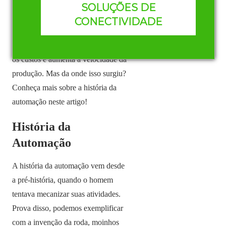
mecânicas que visem a diminuição
SOLUÇÕES DE
do o uso de mão de obra em
CONECTIVIDADE
qualquer processo. Além disso, a
automação possibilita a diminuição
os custos e aumenta a velocidade da
produção. Mas da onde isso surgiu?
Conheça mais sobre a história da
automação neste artigo!
História da
Automação
A história da automação vem desde
a pré-história, quando o homem
tentava mecanizar suas atividades.
Prova disso, podemos exemplificar
com a invenção da roda, moinhos