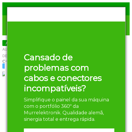
Artigos sobre Automação Industrial
AUTOR
REDAÇÃO MURRELEKTRONIK
-
9
Sem Comentários
Cansado de
DE JULHO DE 2018
Compartilhar
problemas com
Twitter
Facebook
Linkedin
Qual é a Historia da
cabos e conectores
Automação Industrial
incompatíveis?
no Brasil?
Simplifique o painel da sua máquina
com o portfólio 360º da
O termo
automação industrial nada
Murrelektronik. Qualidade alemã,
mais é do que a aplicação de
sinergia total e entrega rápida.
técnicas computadorizadas ou