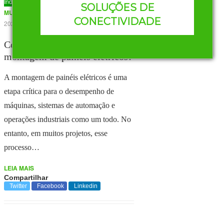
Industrial
AUTOR
REDAÇÃO
SOLUÇÕES DE
MURRELEKTRONIK
-
26 DE JUNHO DE
CONECTIVIDADE
2026
Como reduzir o tempo de
montagem de painéis elétricos?
A montagem de painéis elétricos é uma
etapa crítica para o desempenho de
máquinas, sistemas de automação e
operações industriais como um todo. No
entanto, em muitos projetos, esse
processo…
LEIA MAIS
Compartilhar
Twitter
Facebook
Linkedin