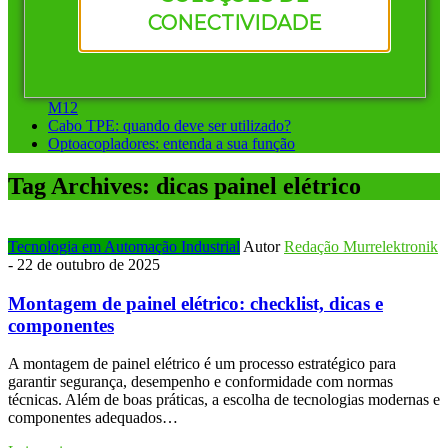
Vantagens de investir em conectores pré-montados da
CONECTIVIDADE
Murrelektronik
Instalação ponto a ponto ou sistemas de barramento: qual
escolher?
Conectores circulares para automação: diferença entre M8 e
M12
Cabo TPE: quando deve ser utilizado?
Optoacopladores: entenda a sua função
Tag Archives:
dicas painel elétrico
Tecnologia em Automação Industrial
Autor
Redação Murrelektronik
-
22 de outubro de 2025
Montagem de painel elétrico: checklist, dicas e
componentes
A montagem de painel elétrico é um processo estratégico para
garantir segurança, desempenho e conformidade com normas
técnicas. Além de boas práticas, a escolha de tecnologias modernas e
componentes adequados…