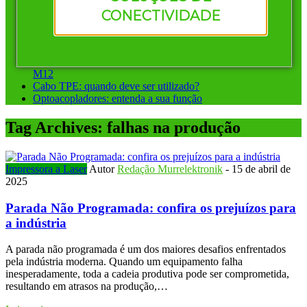
Vantagens de investir em conectores pré-montados da
CONECTIVIDADE
Murrelektronik
Instalação ponto a ponto ou sistemas de barramento: qual
escolher?
Conectores circulares para automação: diferença entre M8 e
M12
Cabo TPE: quando deve ser utilizado?
Optoacopladores: entenda a sua função
Tag Archives:
falhas na produção
Impressora a Laser
Autor
Redação Murrelektronik
-
15 de abril de
2025
Parada Não Programada: confira os prejuízos para
a indústria
A parada não programada é um dos maiores desafios enfrentados
pela indústria moderna. Quando um equipamento falha
inesperadamente, toda a cadeia produtiva pode ser comprometida,
resultando em atrasos na produção,…