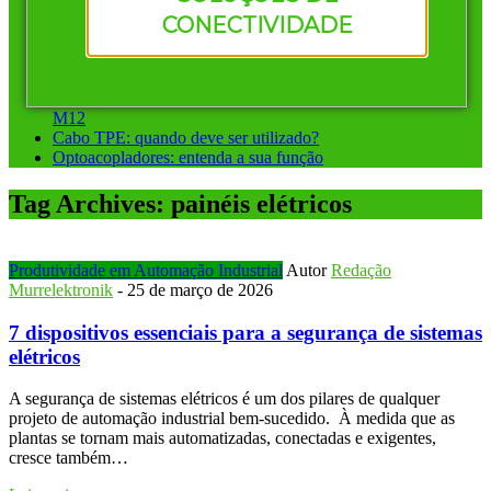
Vantagens de investir em conectores pré-montados da
CONECTIVIDADE
Murrelektronik
Instalação ponto a ponto ou sistemas de barramento: qual
escolher?
Conectores circulares para automação: diferença entre M8 e
M12
Cabo TPE: quando deve ser utilizado?
Optoacopladores: entenda a sua função
Tag Archives:
painéis elétricos
Produtividade em Automação Industrial
Autor
Redação
Murrelektronik
-
25 de março de 2026
7 dispositivos essenciais para a segurança de sistemas
elétricos
A segurança de sistemas elétricos é um dos pilares de qualquer
projeto de automação industrial bem-sucedido. À medida que as
plantas se tornam mais automatizadas, conectadas e exigentes,
cresce também…