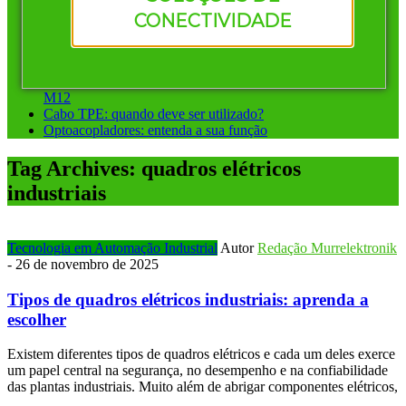
Vantagens de investir em conectores pré-montados da
CONECTIVIDADE
Murrelektronik
Instalação ponto a ponto ou sistemas de barramento: qual
escolher?
Conectores circulares para automação: diferença entre M8 e
M12
Cabo TPE: quando deve ser utilizado?
Optoacopladores: entenda a sua função
Tag Archives:
quadros elétricos
industriais
Tecnologia em Automação Industrial
Autor
Redação Murrelektronik
-
26 de novembro de 2025
Tipos de quadros elétricos industriais: aprenda a
escolher
Existem diferentes tipos de quadros elétricos e cada um deles exerce
um papel central na segurança, no desempenho e na confiabilidade
das plantas industriais. Muito além de abrigar componentes elétricos,
…