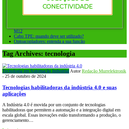
Vantagens de investir em conectores pré-montados da
CONECTIVIDADE
Murrelektronik
Instalação ponto a ponto ou sistemas de barramento: qual
escolher?
Conectores circulares para automação: diferença entre M8 e
M12
Cabo TPE: quando deve ser utilizado?
Optoacopladores: entenda a sua função
Tag Archives:
tecnologia
Tecnologia em Automação Industrial
Autor
Redação Murrelektronik
-
25 de outubro de 2024
Tecnologias habilitadoras da indústria 4.0 e suas
aplicações
A Indústria 4.0 é movida por um conjunto de tecnologias
habilitadoras que permitem a automação e a integração digital em
escala global. Essas inovações estão transformando a produção, o
gerenciamento…