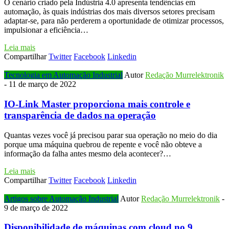
O cenário criado pela Indústria 4.0 apresenta tendências em
automação, às quais indústrias dos mais diversos setores precisam
adaptar-se, para não perderem a oportunidade de otimizar processos,
impulsionar a eficiência…
Leia mais
Compartilhar
Twitter
Facebook
Linkedin
Tecnologia em Automação Industrial
Autor
Redação Murrelektronik
-
11 de março de 2022
IO-Link Master proporciona mais controle e
transparência de dados na operação
Quantas vezes você já precisou parar sua operação no meio do dia
porque uma máquina quebrou de repente e você não obteve a
informação da falha antes mesmo dela acontecer?…
Leia mais
Compartilhar
Twitter
Facebook
Linkedin
Artigos sobre Automação Industrial
Autor
Redação Murrelektronik
-
9 de março de 2022
Disponibilidade de máquinas com cloud no 9