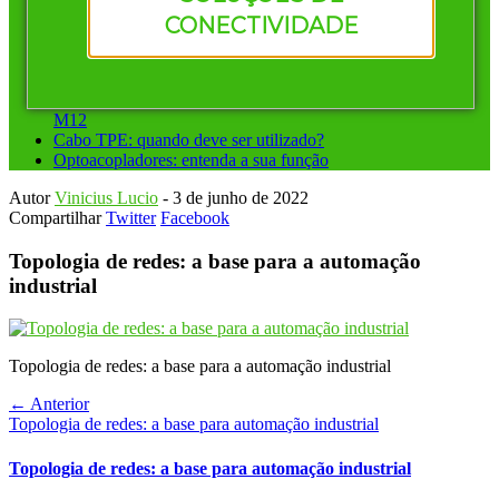
Vantagens de investir em conectores pré-montados da
CONECTIVIDADE
Murrelektronik
Instalação ponto a ponto ou sistemas de barramento: qual
escolher?
Conectores circulares para automação: diferença entre M8 e
M12
Cabo TPE: quando deve ser utilizado?
Optoacopladores: entenda a sua função
Autor
Vinicius Lucio
-
3 de junho de 2022
Compartilhar
Twitter
Facebook
Topologia de redes: a base para a automação
industrial
Topologia de redes: a base para a automação industrial
← Anterior
Topologia de redes: a base para automação industrial
Topologia de redes: a base para automação industrial