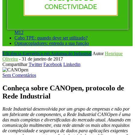
Vantagens de investir em conectores pré-montados da
CONECTIVIDADE
Murrelektronik
Instalação ponto a ponto ou sistemas de barramento: qual
escolher?
Conectores circulares para automação: diferença entre M8 e
M12
Cabo TPE: quando deve ser utilizado?
Optoacopladores: entenda a sua função
Eficiência Energética em Automação Industrial
Autor
Henrique
Oliveira
-
31 de janeiro de 2017
Compartilhar
Twitter
Facebook
Linkedin
Sem Comentários
Conheça sobre CANOpen, protocolo de
Rede Industrial
Rede Industrial desenvolvida por um grupo de empresas e não por
um fabricante de componentes, a Rede Industrial CANOpen é uma
das mais completas e diversificadas do mercado atual. Atuando em
comunicação multimestre, esta rede atende os mais altos requisitos
de complexidade e segurança de dados para aplicações exigentes