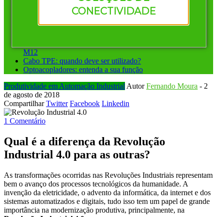
Vantagens de investir em conectores pré-montados da
CONECTIVIDADE
Murrelektronik
Instalação ponto a ponto ou sistemas de barramento: qual
escolher?
Conectores circulares para automação: diferença entre M8 e
M12
Cabo TPE: quando deve ser utilizado?
Optoacopladores: entenda a sua função
Produtividade em Automação Industrial
Autor
Fernando Moura
-
2
de agosto de 2018
Compartilhar
Twitter
Facebook
Linkedin
1 Comentário
Qual é a diferença da Revolução
Industrial 4.0 para as outras?
As transformações ocorridas nas Revoluções Industriais representam
bem o avanço dos processos tecnológicos da humanidade. A
invenção da eletricidade, o advento da informática, da internet e dos
sistemas automatizados e digitais, tudo isso tem um papel de grande
importância na modernização produtiva, principalmente, na